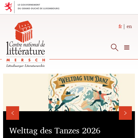
Aller
Aller
à
au
la
contenu
navigation
fr
en
Reche
M
pr
Changer
de
langue
Welttag des Tanzes 2026