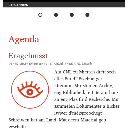
21/04/2026
Agenda
Erageluusst
01/10/2024 09:00
au
31/12/2026 17:00
CNL Mersch
Am CNL zu Miersch dréit sech
alles ëm d’Lëtzebuerger
Literatur. Mir sinn en Archiv,
eng Bibliothéik, e Literaturhaus
an eng Plaz fir d’Recherche. Mir
sammelen Dokumenter a Bicher
iwwer d’méisproochegt
Schreiwen hei am Land. Mat deem Material gëtt
geschafft –...