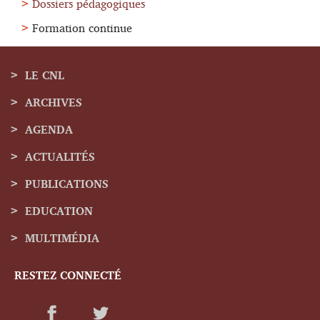
Dossiers pédagogiques
Formation continue
LE CNL
ARCHIVES
Menu
AGENDA
de
ACTUALITÉS
navigation
PUBLICATIONS
EDUCATION
MULTIMÉDIA
RESTEZ CONNECTÉ