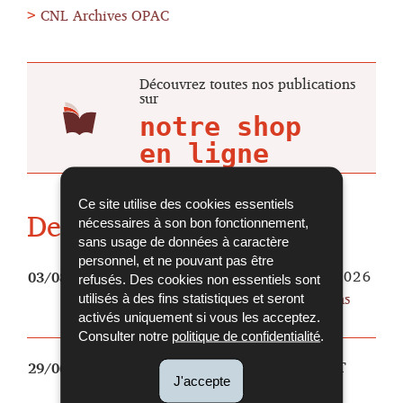
CNL Archives OPAC
Découvrez toutes nos publications
sur
Ce site utilise des cookies essentiels
Dernières actualités
nécessaires à son bon fonctionnement,
sans usage de données à caractère
personnel, et ne pouvant pas être
OBJET DU MOIS, AOÛT 2026
03/08/2026
refusés. Des cookies non essentiels sont
Glück, das (Buch) zu finden, das
utilisés à des fins statistiques et seront
einen versteht
activés uniquement si vous les acceptez.
Consulter notre
politique de confidentialité
.
OBJET DU MOIS, JUILLET
29/06/2026
J'accepte
2026